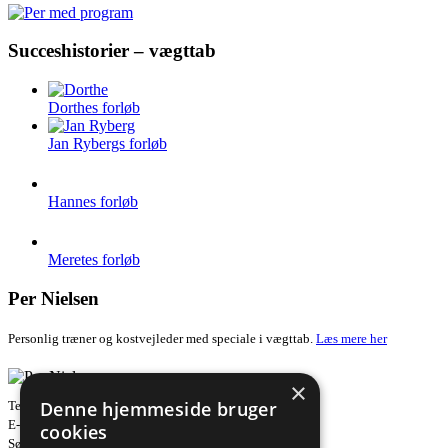
Succeshistorier – vægttab
Dorthes forløb
Jan Rybergs forløb
Hannes forløb
Meretes forløb
Per Nielsen
Personlig træner og kostvejleder med speciale i vægttab.
Læs mere her
×
Denne hjemmeside bruger
Telefon: +45 26 28 61 70
E-mail: info@pernielsen.com
cookies
Søndre Strandvej 10, 1. sal, 3000 Helsingør