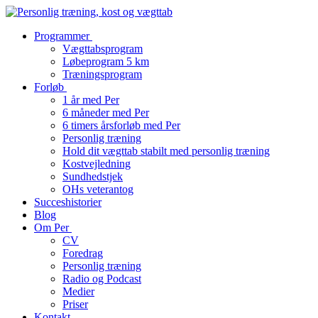
Programmer
Vægttabsprogram
Løbeprogram 5 km
Træningsprogram
Forløb
1 år med Per
6 måneder med Per
6 timers årsforløb med Per
Personlig træning
Hold dit vægttab stabilt med personlig træning
Kostvejledning
Sundhedstjek
OHs veterantog
Succeshistorier
Blog
Om Per
CV
Foredrag
Personlig træning
Radio og Podcast
Medier
Priser
Kontakt