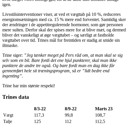
igen.
Livsstilsinterventioner viser, at ved et vægttab på 10 %, reduceres
energiomsætningen med ca. 15 % mere end forventet. Samtidig sker
der ændringer i de appetitregulerende hormoner, som gør personen
mere sulten. Derfor skal der spises mere for at blive mæt, og dermed
bliver det vanskeligt at øge vægttabet – og særligt at fastholde
vægttabet over tid. Trines mål for fremtiden er stadig at smide sin
iltmaske.
Trine siger:
”Jeg tænker meget på Pers råd om, at man skal se sig
selv som en bil. Bare fordi det ene hjul punkterer, skal man ikke
punktere de andre tre også. Og bare fordi man en dag ikke får
gennemført hele sit træningsprogram, så er ”lidt bedre end
ingenting”.
Trine har min største respekt!
Trines data
8/3-22
8/9-22
Marts 23
Vægt
117,3
99,8
108,7
Talje
125
112
112,5