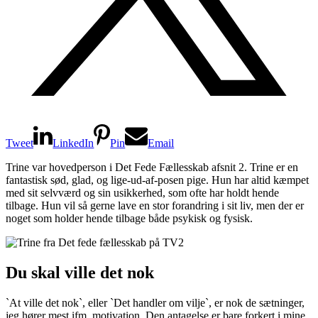
Tweet
LinkedIn
Pin
Email
Trine var hovedperson i Det Fede Fællesskab afsnit 2. Trine er en
fantastisk sød, glad, og lige-ud-af-posen pige. Hun har altid kæmpet
med sit selvværd og sin usikkerhed, som ofte har holdt hende
tilbage. Hun vil så gerne lave en stor forandring i sit liv, men der er
noget som holder hende tilbage både psykisk og fysisk.
Du skal ville det nok
`At ville det nok`, eller `Det handler om vilje`, er nok de sætninger,
jeg hører mest ifm. motivation. Den antagelse er bare forkert i mine