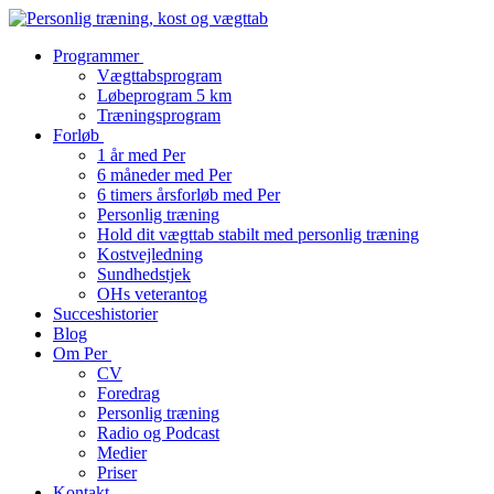
Programmer
Vægttabsprogram
Løbeprogram 5 km
Træningsprogram
Forløb
1 år med Per
6 måneder med Per
6 timers årsforløb med Per
Personlig træning
Hold dit vægttab stabilt med personlig træning
Kostvejledning
Sundhedstjek
OHs veterantog
Succeshistorier
Blog
Om Per
CV
Foredrag
Personlig træning
Radio og Podcast
Medier
Priser
Kontakt