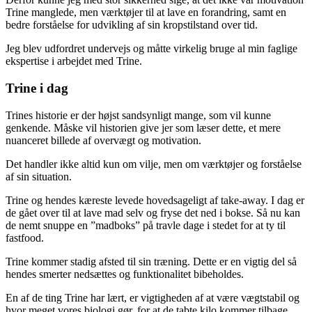
Trine manglede, men værktøjer til at lave en forandring, samt en
bedre forståelse for udvikling af sin kropstilstand over tid.
Jeg blev udfordret undervejs og måtte virkelig bruge al min faglige
ekspertise i arbejdet med Trine.
Trine i dag
Trines historie er der højst sandsynligt mange, som vil kunne
genkende. Måske vil historien give jer som læser dette, et mere
nuanceret billede af overvægt og motivation.
Det handler ikke altid kun om vilje, men om værktøjer og forståelse
af sin situation.
Trine og hendes kæreste levede hovedsageligt af take-away. I dag er
de gået over til at lave mad selv og fryse det ned i bokse. Så nu kan
de nemt snuppe en ”madboks” på travle dage i stedet for at ty til
fastfood.
Trine kommer stadig afsted til sin træning. Dette er en vigtig del så
hendes smerter nedsættes og funktionalitet bibeholdes.
En af de ting Trine har lært, er vigtigheden af at være vægtstabil og
hvor meget vores biologi gør, for at de tabte kilo kommer tilbage