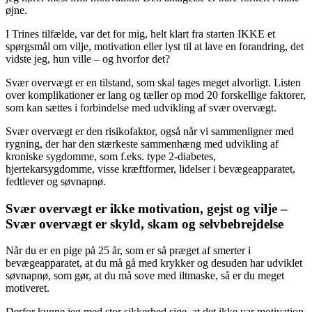
øjne.
I Trines tilfælde, var det for mig, helt klart fra starten IKKE et
spørgsmål om vilje, motivation eller lyst til at lave en forandring, det
vidste jeg, hun ville – og hvorfor det?
Svær overvægt er en tilstand, som skal tages meget alvorligt. Listen
over komplikationer er lang og tæller op mod 20 forskellige faktorer,
som kan sættes i forbindelse med udvikling af svær overvægt.
Svær overvægt er den risikofaktor, også når vi sammenligner med
rygning, der har den stærkeste sammenhæng med udvikling af
kroniske sygdomme, som f.eks. type 2-diabetes,
hjertekarsygdomme, visse kræftformer, lidelser i bevægeapparatet,
fedtlever og søvnapnø.
Svær overvægt er ikke motivation, gejst og vilje –
Svær overvægt er skyld, skam og selvbebrejdelse
Når du er en pige på 25 år, som er så præget af smerter i
bevægeapparatet, at du må gå med krykker og desuden har udviklet
søvnapnø, som gør, at du må sove med iltmaske, så er du meget
motiveret.
Derfor kunne jeg med stor sikkerhed sige, at det ikke var motivation